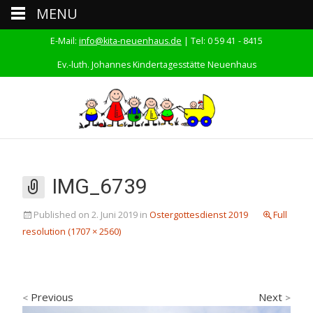
MENU
E-Mail:
info@kita-neuenhaus.de
| Tel: 0 59 41 - 8415
Ev.-luth. Johannes Kindertagesstätte Neuenhaus
IMG_6739
Published on
2. Juni 2019
in
Ostergottesdienst 2019
Full
resolution (1707 × 2560)
Previous
Next
<
>