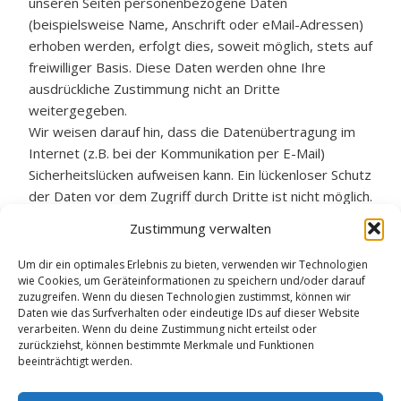
unseren Seiten personenbezogene Daten
(beispielsweise Name, Anschrift oder eMail-Adressen)
erhoben werden, erfolgt dies, soweit möglich, stets auf
freiwilliger Basis. Diese Daten werden ohne Ihre
ausdrückliche Zustimmung nicht an Dritte
weitergegeben.
Wir weisen darauf hin, dass die Datenübertragung im
Internet (z.B. bei der Kommunikation per E-Mail)
Sicherheitslücken aufweisen kann. Ein lückenloser Schutz
der Daten vor dem Zugriff durch Dritte ist nicht möglich.
Der Nutzung von im Rahmen der Impressumspflicht
Zustimmung verwalten
veröffentlichten Kontaktdaten durch Dritte zur
Übersendung von nicht ausdrücklich angeforderter
Um dir ein optimales Erlebnis zu bieten, verwenden wir Technologien
wie Cookies, um Geräteinformationen zu speichern und/oder darauf
Werbung und Informationsmaterialien wird hiermit
zuzugreifen. Wenn du diesen Technologien zustimmst, können wir
ausdrücklich widersprochen. Die Betreiber der Seiten
Daten wie das Surfverhalten oder eindeutige IDs auf dieser Website
behalten sich ausdrücklich rechtliche Schritte im Falle
verarbeiten. Wenn du deine Zustimmung nicht erteilst oder
zurückziehst, können bestimmte Merkmale und Funktionen
der unverlangten Zusendung von Werbeinformationen,
beeinträchtigt werden.
etwa durch Spam-Mails, vor.