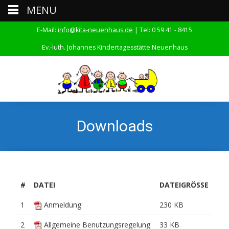
MENU
E-Mail:
info@kita-neuenhaus.de
| Tel: 0 59 41 - 8415
Ev.-luth. Johannes Kindertagesstätte Neuenhaus
Downloads
#
DATEI
DATEIGRÖSSE
1
Anmeldung
230 KB
2
Allgemeine Benutzungsregelung
33 KB