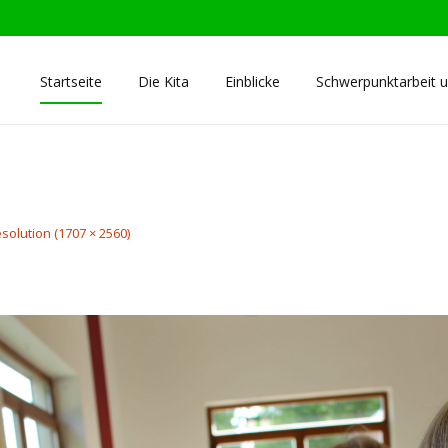
Skip
Startseite
Die Kita
Einblicke
Schwerpunktarbeit u
to
content
esolution (1707 × 2560)