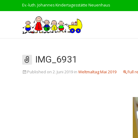
Ev.-luth. Johannes Kindertagesstätte Neuenhaus
IMG_6931
Published on
2. Juni 2019
in
Weltmaltag Mai 2019
Full r